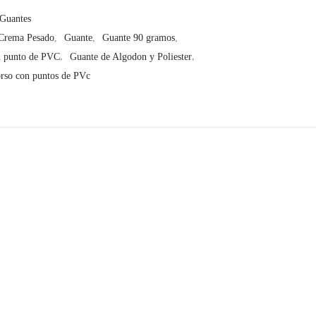
Guantes
Crema Pesado
,
Guante
,
Guante 90 gramos
,
n punto de PVC
,
Guante de Algodon y Poliester
,
rso con puntos de PVc