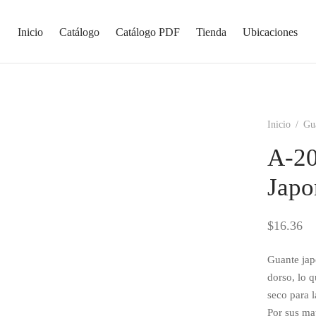
Inicio
Catálogo
Catálogo PDF
Tienda
Ubicaciones
Inicio
/
Gu
A-2
Japo
$
16.36
Guante jap
dorso, lo q
seco para 
Por sus mat