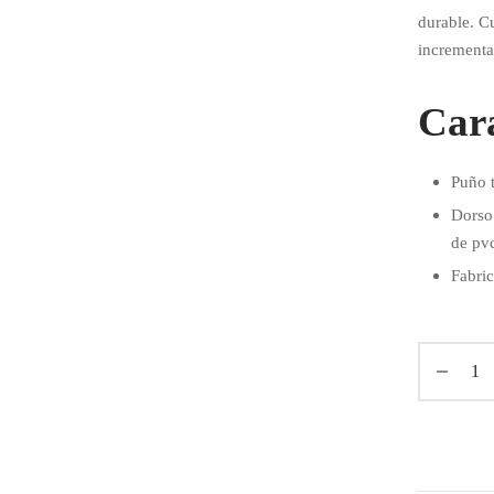
durable. C
incrementar
Cara
Puño t
Dorso 
de pv
Fabric