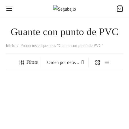
Guante con punto de PVC
Inicio
/
Productos etiquetados “Guante con punto de PVC”
Filters
A-2003PVC Guante Japones
A-2003PVC Guante Japones
C/Pts Negros P/D.
C/Pts Negros P/D.
$
16.36