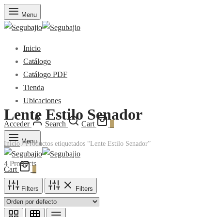
Menu
Inicio
Catálogo
Catálogo PDF
Tienda
Ubicaciones
Lente Estilo Senador
Acceder
Search
Cart
0
Menu
Inicio
/
Productos etiquetados “Lente Estilo Senador”
4 Products
Cart
0
Filters
Filters