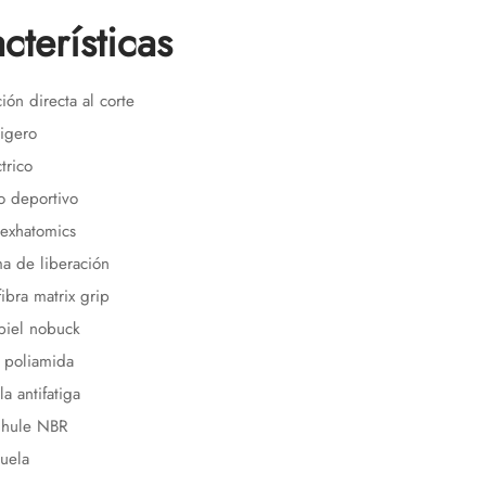
cterísticas
ión directa al corte
ligero
trico
o deportivo
 exhatomics
ma de liberación
ibra matrix grip
piel nobuck
 poliamida
lla antifatiga
 hule NBR
suela