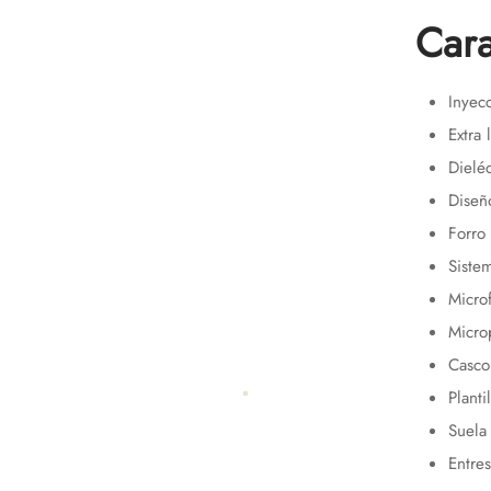
Cara
Inyecc
Extra 
Dieléc
Diseñ
Forro
Siste
Microf
Micro
Casco
Planti
Suela
Entre