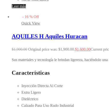
Leer más
-
16
%
Off
Quick View
AQUILES H Aquiles Huracan
$
1,900.00
Original price was: $1,900.00.
$
1,600.00
Current pric
Sus materiales y tecnología le brindan ligereza, haciéndolo una 
Características
Inyección Directa Al Corte
Extra Ligero
Dieléctrico
Calzado Para Uso Rudo Industrial