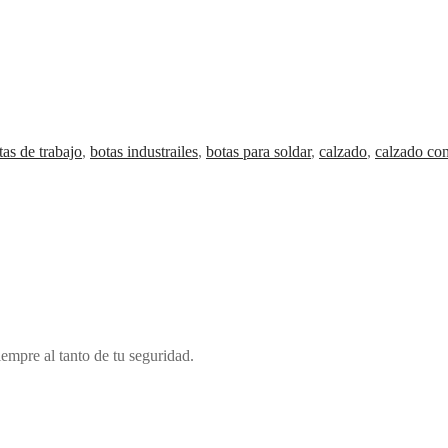
tas de trabajo
,
botas industrailes
,
botas para soldar
,
calzado
,
calzado con
iempre al tanto de tu seguridad.