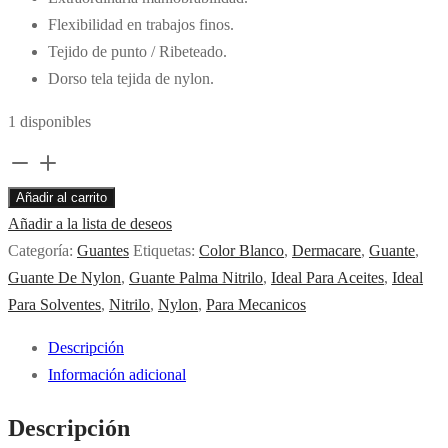
Flexibilidad en trabajos finos.
Tejido de punto / Ribeteado.
Dorso tela tejida de nylon.
1 disponibles
51-
800
Añadir al carrito
Guante
Añadir a la lista de deseos
Nylon
Categoría:
Guantes
Etiquetas:
Color Blanco
,
Dermacare
,
Guante
,
Bco
Guante De Nylon
,
Guante Palma Nitrilo
,
Ideal Para Aceites
,
Ideal
C/Pal
Para Solventes
,
Nitrilo
,
Nylon
,
Para Mecanicos
Nitrilo.
Descripción
cantidad
Información adicional
Descripción