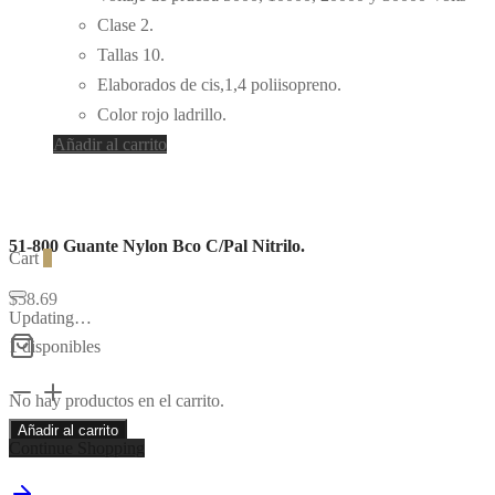
Clase 2.
Tallas 10.
Elaborados de cis,1,4 poliisopreno.
Color rojo ladrillo.
Añadir al carrito
51-800 Guante Nylon Bco C/Pal Nitrilo.
Cart
0
$
58.69
Updating…
1 disponibles
51-
No hay productos en el carrito.
800
Añadir al carrito
Continue Shopping
Guante
Nylon