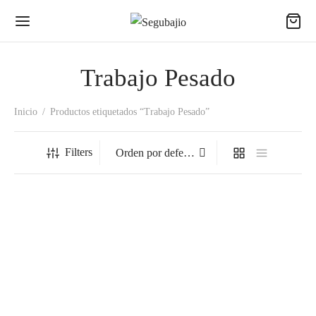
Trabajo Pesado
Inicio
/
Productos etiquetados “Trabajo Pesado”
Filters
67-602 Guante Nitrilo C/Forro
67-602 Guante Nitrilo C/Forro
P/Cal.
P/Cal.
$
50.20