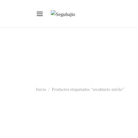
Inicio
/
Productos etiquetados “recubierto nitrilo”
27-905 Cron Puño De Seguridad.
27-905