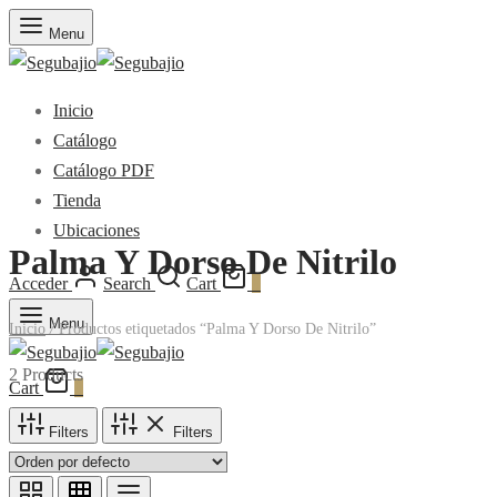
Menu
Inicio
Catálogo
Catálogo PDF
Tienda
Ubicaciones
Palma Y Dorso De Nitrilo
Acceder
Search
Cart
0
Menu
Inicio
/
Productos etiquetados “Palma Y Dorso De Nitrilo”
2 Products
Cart
0
Filters
Filters