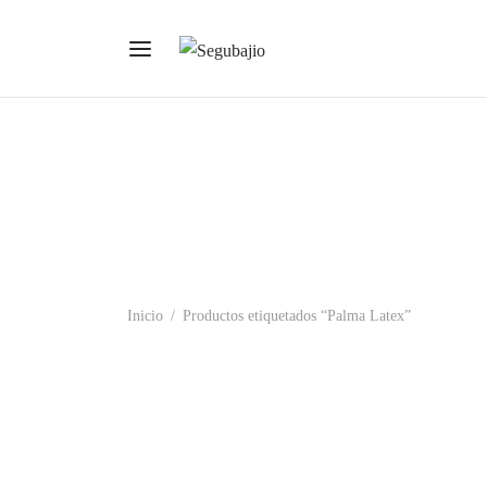
Inicio
/
Productos etiquetados “Palma Latex”
51-975 Guante Negro Nylon Rec
51-975