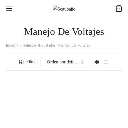
Manejo De Voltajes
Inicio
/
Productos etiquetados “Manejo De Voltajes”
Filters
Guante Dieléctrico 280 Clase
Guante Dieléctrico 280 Clase
00.
00.
$
0.00
$
100.00