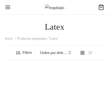
Latex
Inicio
/
Productos etiquetados “Latex”
Filters
56-450 Guante Negro 18
56-450 Guante Negro 18
Pulgadas.
Pulgadas.
$
81.95