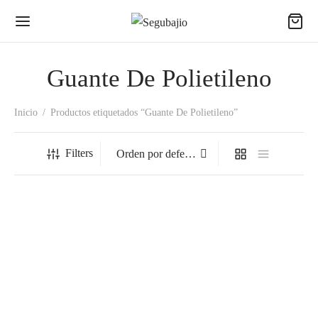
Guante De Polietileno
Inicio
/
Productos etiquetados “Guante De Polietileno”
Filters
51-623 Guante Dyneema
51-623 Guante Dyneema
Blanco/Negro.
Blanco/Negro.
$
58.97