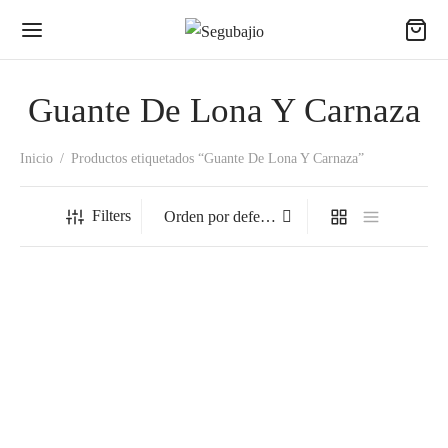
Guante De Lona Y Carnaza
Inicio
/
Productos etiquetados “Guante De Lona Y Carnaza”
Filters
Guante Tipo Payasito De
Guante Tipo Payasito De
Lona.
Lona.
$
100.00
$
100.00