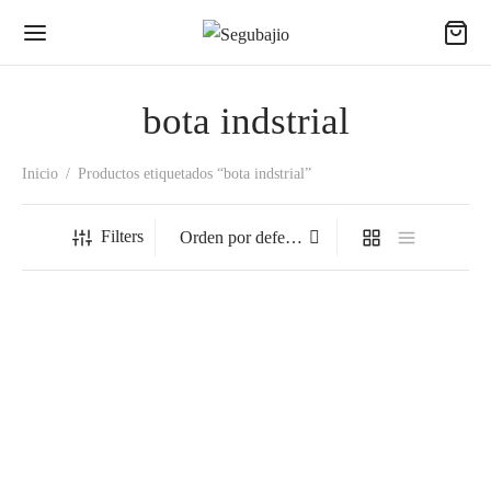
bota indstrial
Inicio
/
Productos etiquetados “bota indstrial”
Filters
BULL Bull Enclave
$
507.67