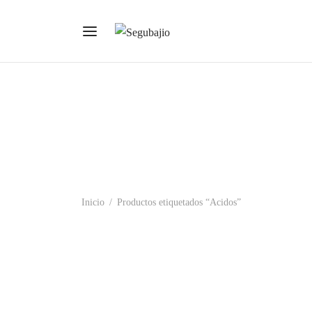
Inicio
/
Productos etiquetados “Acidos”
56-450 Guante Negro 18 Pulgadas.
56-450